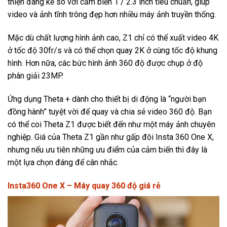
thiện đáng kể so với cảm biến 1 / 2.3 inch tiêu chuẩn, giúp
video và ảnh tĩnh trông đẹp hơn nhiều máy ảnh truyền thống.
Mặc dù chất lượng hình ảnh cao, Z1 chỉ có thể xuất video 4K
ở tốc độ 30fr/s và có thể chọn quay 2K ở cùng tốc độ khung
hình. Hơn nữa, các bức hình ảnh 360 độ được chụp ở độ
phân giải 23MP.
Ứng dụng Theta + dành cho thiết bị di động là “người bạn
đồng hành” tuyệt vời để quay và chia sẻ video 360 độ. Bạn
có thể coi Theta Z1 được biết đến như một máy ảnh chuyên
nghiệp. Giá của Theta Z1 gần như gấp đôi Insta 360 One X,
nhưng nếu ưu tiên những ưu điểm của cảm biến thì đây là
một lựa chọn đáng để cân nhắc.
Insta360 One X – Máy quay 360 độ giá rẻ