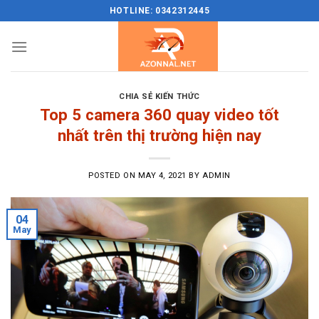
Skip
HOTLINE: 0342312445
to
content
CHIA SẺ KIẾN THỨC
Top 5 camera 360 quay video tốt
nhất trên thị trường hiện nay
POSTED ON
MAY 4, 2021
BY
ADMIN
04
May