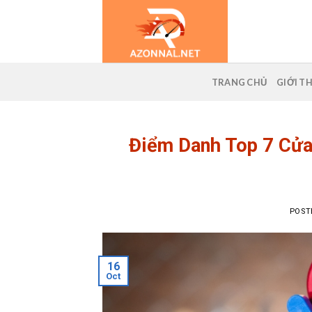
Skip
to
content
TRANG CHỦ
GIỚI T
Điểm Danh Top 7 Cử
POST
16
Oct