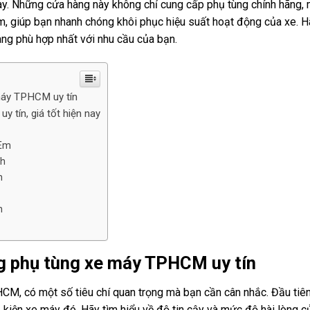
y. Những cửa hàng này không chỉ cung cấp phụ tùng chính hãng,
m, giúp bạn nhanh chóng khôi phục hiệu suất hoạt động của xe. H
ng phù hợp nhất với nhu cầu của bạn.
máy TPHCM uy tín
 tín, giá tốt hiện nay
 Em
nh
n
n
ng phụ tùng xe máy TPHCM uy tín
CM, có một số tiêu chí quan trọng mà bạn cần cân nhắc. Đầu tiên
 kiện xe máy đó. Hãy tìm hiểu về độ tin cậy và mức độ hài lòng c