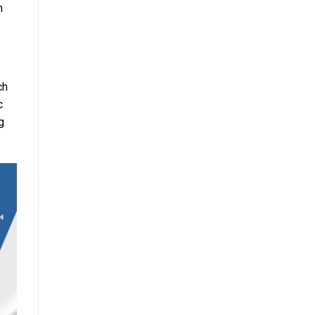
m
ch
c
g