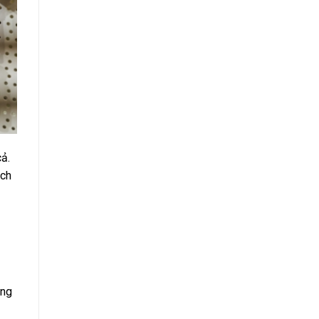
ả.
ách
úng