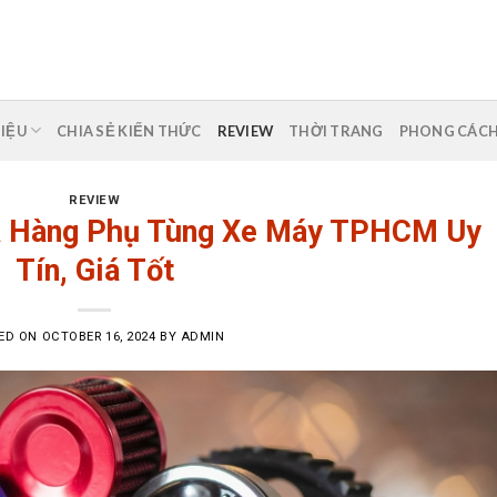
HIỆU
CHIA SẺ KIẾN THỨC
REVIEW
THỜI TRANG
PHONG CÁC
REVIEW
a Hàng Phụ Tùng Xe Máy TPHCM Uy
Tín, Giá Tốt
ED ON
OCTOBER 16, 2024
BY
ADMIN