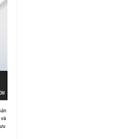
sản
 và
 ưu