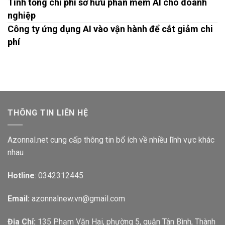
Tính tổng chi phí sở hữu phần mềm AI cho doanh
nghiệp
Công ty ứng dụng AI vào vận hành để cắt giảm chi
phí
THÔNG TIN LIÊN HỆ
Azonnal.net cung cấp thông tin bổ ích về nhiều lĩnh vực khác
nhau
Hotline
: 0342312445
Email:
azonnalnew.vn@gmail.com
Địa Chỉ:
135 Phạm Văn Hai, phường 5, quận Tân Bình, Thành