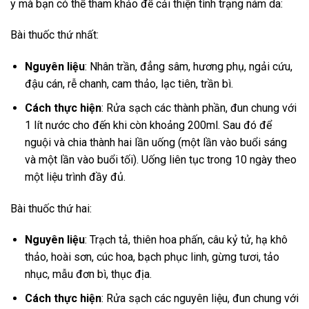
y mà bạn có thể tham khảo để cải thiện tình trạng nám da:
Bài thuốc thứ nhất:
Nguyên liệu
: Nhân trần, đẳng sâm, hương phụ, ngải cứu,
đậu cán, rễ chanh, cam thảo, lạc tiên, trần bì.
Cách thực hiện
: Rửa sạch các thành phần, đun chung với
1 lít nước cho đến khi còn khoảng 200ml. Sau đó để
nguội và chia thành hai lần uống (một lần vào buổi sáng
và một lần vào buổi tối). Uống liên tục trong 10 ngày theo
một liệu trình đầy đủ.
Bài thuốc thứ hai:
Nguyên liệu
: Trạch tả, thiên hoa phấn, câu kỷ tử, hạ khô
thảo, hoài sơn, cúc hoa, bạch phục linh, gừng tươi, tảo
nhục, mẫu đơn bì, thục địa.
Cách thực hiện
: Rửa sạch các nguyên liệu, đun chung với