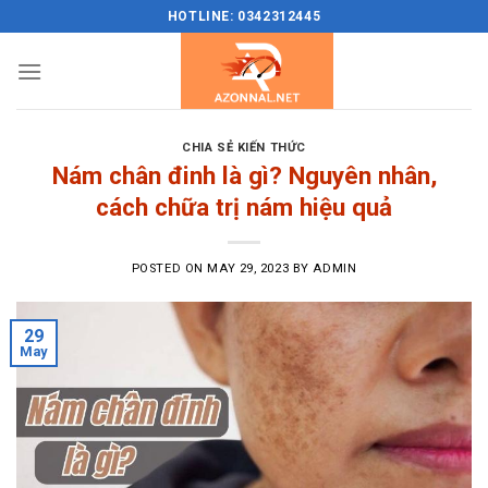
Skip
HOTLINE: 0342312445
to
content
CHIA SẺ KIẾN THỨC
Nám chân đinh là gì? Nguyên nhân,
cách chữa trị nám hiệu quả
POSTED ON
MAY 29, 2023
BY
ADMIN
29
May