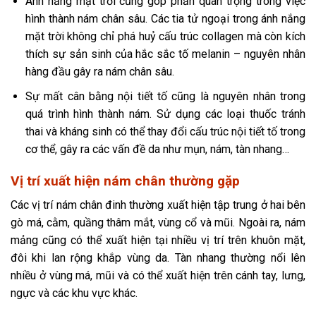
Ánh nắng mặt trời cũng góp phần quan trọng trong việc
hình thành nám chân sâu. Các tia tử ngoại trong ánh nắng
mặt trời không chỉ phá huỷ cấu trúc collagen mà còn kích
thích sự sản sinh của hắc sắc tố melanin – nguyên nhân
hàng đầu gây ra nám chân sâu.
Sự mất cân bằng nội tiết tố cũng là nguyên nhân trong
quá trình hình thành nám. Sử dụng các loại thuốc tránh
thai và kháng sinh có thể thay đổi cấu trúc nội tiết tố trong
cơ thể, gây ra các vấn đề da như mụn, nám, tàn nhang…
Vị trí xuất hiện nám chân thường gặp
Các vị trí nám chân đinh thường xuất hiện tập trung ở hai bên
gò má, cằm, quầng thâm mắt, vùng cổ và mũi. Ngoài ra, nám
mảng cũng có thể xuất hiện tại nhiều vị trí trên khuôn mặt,
đôi khi lan rộng khắp vùng da. Tàn nhang thường nổi lên
nhiều ở vùng má, mũi và có thể xuất hiện trên cánh tay, lưng,
ngực và các khu vực khác.