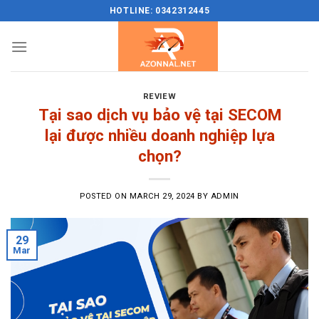
Skip
HOTLINE: 0342312445
to
content
REVIEW
Tại sao dịch vụ bảo vệ tại SECOM
lại được nhiều doanh nghiệp lựa
chọn?
POSTED ON
MARCH 29, 2024
BY
ADMIN
29
Mar