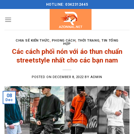
Skip
HOTLINE: 0342312445
to
content
CHIA SẺ KIẾN THỨC
,
PHONG CÁCH
,
THỜI TRANG
,
TIN TỔNG
HỢP
Các cách phối nón với áo thun chuẩn
streetstyle nhất cho các bạn nam
POSTED ON
DECEMBER 8, 2022
BY
ADMIN
08
Dec