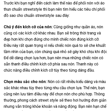
Trước khi bạn nghĩ đến cách làm thế nào để phối nón với áo
thun chuẩn streetstyle thì bạn nên tìm hiểu các tiêu chí phối
đồ sao cho chuẩn streetstyle sau đây:
Chú ý đến kích cỡ của nón:
Cũng giống như quần áo, nón
cũng có các kích cỡ khác nhau. Bạn sẽ trông thời trang và
đẹp hơn khi chọn đúng cho mình chiếc nón đúng kích cỡ.
Điều này rất quan trọng vì nếu chiếc nón quá to sẽ che khuất
tầm nhìn của bạn, còn chúng quá nhỏ sẽ gây khó chịu khi đội.
Để dễ dàng chọn lựa hơn, bạn nên mua những chiếc nón có
sẵn thanh điều chỉnh kích cỡ phía sau nón. Thanh này có
chức năng điều chỉnh kích cỡ tùy theo từng dáng đầu.
Chọn màu sắc cho nón:
Nón có rất nhiều kiểu dáng và màu
sắc khác nhau tùy theo từng nhu cầu chọn lựa. Thế nên, bạn
cũng nên lưu tâm điều này để chọn nón cho phù hợp. Thông
thường, phong cách street style sẽ theo hơi hướng đơn giản
nhưng vẫn trông khỏe khoắn và năng động. Bạn nên hạn chế