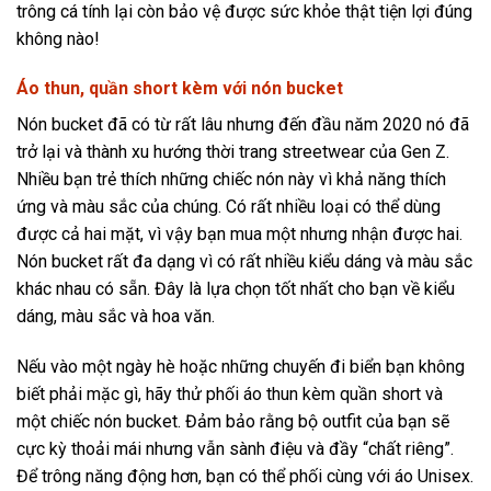
trông cá tính lại còn bảo vệ được sức khỏe thật tiện lợi đúng
không nào!
Áo thun, quần short kèm với nón bucket
Nón bucket đã có từ rất lâu nhưng đến đầu năm 2020 nó đã
trở lại và thành xu hướng
thời trang streetwear
của Gen Z.
Nhiều bạn trẻ thích những chiếc nón này vì khả năng thích
ứng và màu sắc của chúng. Có rất nhiều loại có thể dùng
được cả hai mặt, vì vậy bạn mua một nhưng nhận được hai.
Nón bucket rất đa dạng vì có rất nhiều kiểu dáng và màu sắc
khác nhau có sẵn. Đây là lựa chọn tốt nhất cho bạn về kiểu
dáng, màu sắc và hoa văn.
Nếu vào một ngày hè hoặc những chuyến đi biển bạn không
biết phải mặc gì, hãy thử phối áo thun kèm quần short và
một chiếc nón bucket. Đảm bảo rằng bộ outfit của bạn sẽ
cực kỳ thoải mái nhưng vẫn sành điệu và đầy “chất riêng”.
Để trông năng động hơn, bạn có thể phối cùng với
áo Unisex
.