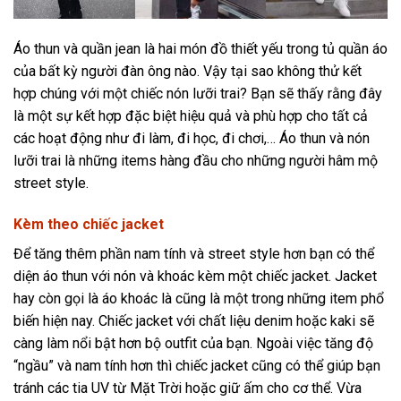
Áo thun và quần jean là hai món đồ thiết yếu trong tủ quần áo
của bất kỳ người đàn ông nào. Vậy tại sao không thử kết
hợp chúng với một chiếc nón lưỡi trai? Bạn sẽ thấy rằng đây
là một sự kết hợp đặc biệt hiệu quả và phù hợp cho tất cả
các hoạt động như đi làm, đi học, đi chơi,… Áo thun và nón
lưỡi trai là những items hàng đầu cho những người hâm mộ
street style.
Kèm theo chiếc jacket
Để tăng thêm phần nam tính và street style hơn bạn có thể
diện áo thun với nón và khoác kèm một chiếc jacket. Jacket
hay còn gọi là áo khoác là cũng là một trong những item phổ
biến hiện nay. Chiếc jacket với chất liệu denim hoặc kaki sẽ
càng làm nổi bật hơn bộ outfit của bạn. Ngoài việc tăng độ
“ngầu” và nam tính hơn thì chiếc jacket cũng có thể giúp bạn
tránh các tia UV từ Mặt Trời hoặc giữ ấm cho cơ thể. Vừa