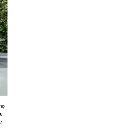
 họ
ầu
ẽ