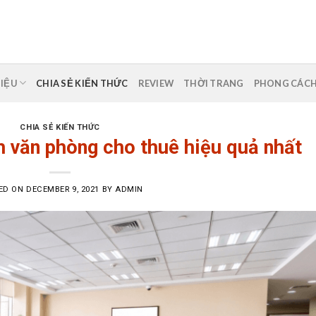
HIỆU
CHIA SẺ KIẾN THỨC
REVIEW
THỜI TRANG
PHONG CÁC
CHIA SẺ KIẾN THỨC
h văn phòng cho thuê hiệu quả nhất
ED ON
DECEMBER 9, 2021
BY
ADMIN