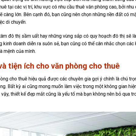
ê tại các vị trí, khu vực có nhu cầu thuê văn phòng cao, bởi nhu
sẽ càng lớn. Bên cạnh đó, bạn cũng nên chọn những nền đất có m
ệc di chuyển.
tâm đô thị sầm uất hay những vùng sắp có quy hoạch đô thị sẽ là
ng kinh doanh diễn ra suôn sẻ, bạn cũng có thể cân nhắc chọn các
và mệnh của mình.
 và tiện ích cho văn phòng cho thuê
òng cho thuê hiệu quả được các chuyên gia gợi ý chính là chú trọ
hòng. Bất kỳ ai cũng mong muốn làm việc trong một không gian hiệ
vì vậy, thiết kế đẹp mắt cũng là yếu tố mà bạn không nên bỏ qua tr