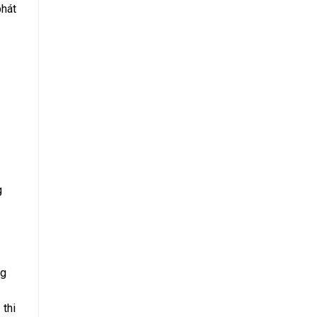
phát
g
ng
 thi