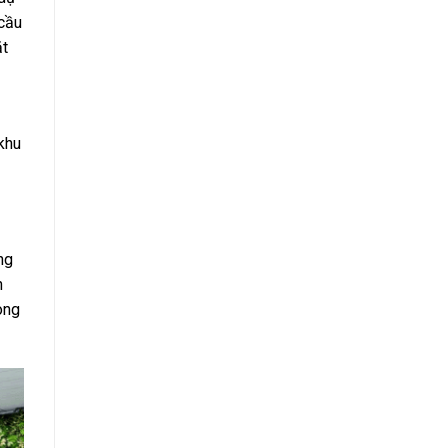
 cầu
ặt
 khu
ng
n
ong