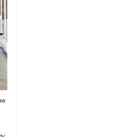
quy
 dự