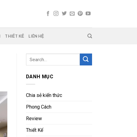
H
THIẾT KẾ
LIÊN HỆ
DANH MỤC
Chia sẻ kiến thức
Phong Cách
Review
Thiết Kế