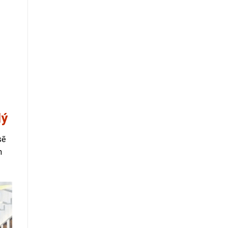
lý
sẽ
n