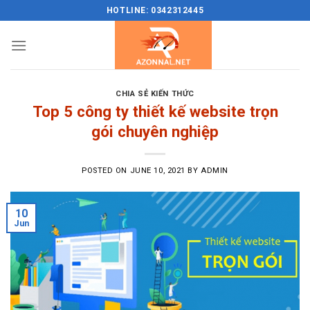
Skip
HOTLINE: 0342312445
to
content
CHIA SẺ KIẾN THỨC
Top 5 công ty thiết kế website trọn
gói chuyên nghiệp
POSTED ON
JUNE 10, 2021
BY
ADMIN
10
Jun