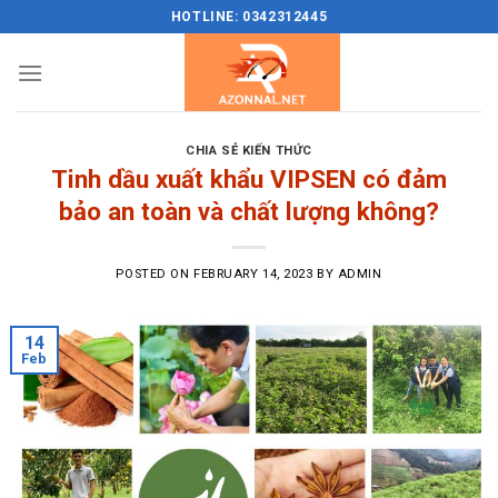
Skip
HOTLINE: 0342312445
to
content
CHIA SẺ KIẾN THỨC
Tinh dầu xuất khẩu VIPSEN có đảm
bảo an toàn và chất lượng không?
POSTED ON
FEBRUARY 14, 2023
BY
ADMIN
14
Feb