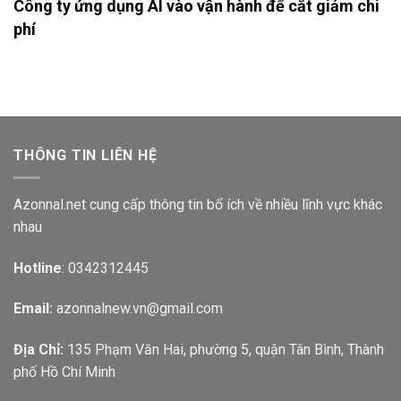
Công ty ứng dụng AI vào vận hành để cắt giảm chi
phí
THÔNG TIN LIÊN HỆ
Azonnal.net cung cấp thông tin bổ ích về nhiều lĩnh vực khác
nhau
Hotline
: 0342312445
Email:
azonnalnew.vn@gmail.com
Địa Chỉ:
135 Phạm Văn Hai, phường 5, quận Tân Bình, Thành
phố Hồ Chí Minh