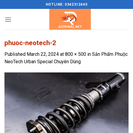
Skip
HOTLINE: 0342312445
to
content
phuoc-neotech-2
Published
March 22, 2024
at
800 × 500
in
Sản Phẩm Phuộc
NeoTech Urban Special Chuyên Dùng