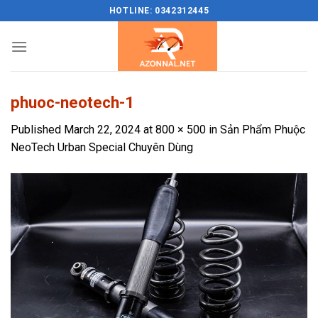
Skip
HOTLINE: 0342312445
to
content
phuoc-neotech-1
Published
March 22, 2024
at
800 × 500
in
Sản Phẩm Phuộc
NeoTech Urban Special Chuyên Dùng