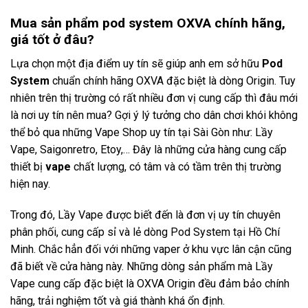
Mua sản phẩm pod system OXVA chính hãng,
giá tốt ở đâu?
Lựa chọn một địa điểm uy tín sẽ giúp anh em sở hữu
Pod
System
chuẩn chính hãng OXVA đặc biệt là dòng Origin. Tuy
nhiên trên thị trường có rất nhiều đơn vị cung cấp thì đâu mới
là nơi uy tín nên mua? Gợi ý lý tưởng cho dân chơi khói không
thể bỏ qua những Vape Shop uy tín tại Sài Gòn như: Lầy
Vape, Saigonretro, Etoy,… Đây là những cửa hàng cung cấp
thiết bị
vape
chất lượng, có tâm và có tầm trên thị trường
hiện nay.
Trong đó, Lầy Vape được biết đến là đơn vị uy tín chuyên
phân phối, cung cấp sỉ và lẻ dòng Pod System tại Hồ Chí
Minh. Chắc hẳn đối với những vaper ở khu vực lân cận cũng
đã biết về cửa hàng này. Những dòng sản phẩm mà Lầy
Vape cung cấp đặc biệt là OXVA Origin đều đảm bảo chính
hãng, trải nghiệm tốt và giá thành khá ổn định.