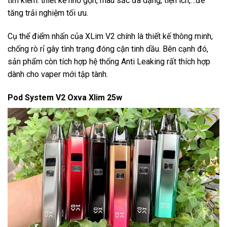
tìm kiếm: thiết kế nhỏ gọn, màu sắc đa dạng, tiện ích,…để
tăng trải nghiệm tối ưu.
Cụ thể điểm nhấn của XLim V2 chính là thiết kế thông minh,
chống rò rỉ gây tình trạng đóng cặn tinh dầu. Bên cạnh đó,
sản phẩm còn tích hợp hệ thống Anti Leaking rất thích hợp
dành cho vaper mới tập tành.
Pod System V2 Oxva Xlim 25w