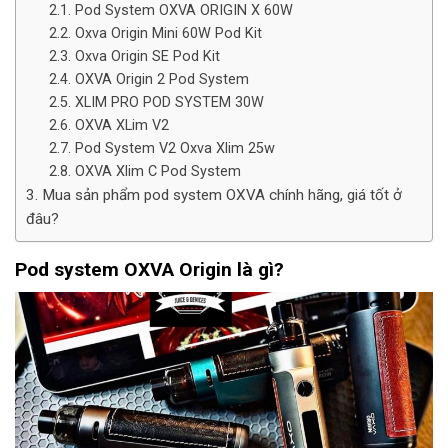
Pod System OXVA ORIGIN X 60W
Oxva Origin Mini 60W Pod Kit
Oxva Origin SE Pod Kit
OXVA Origin 2 Pod System
XLIM PRO POD SYSTEM 30W
OXVA XLim V2
Pod System V2 Oxva Xlim 25w
OXVA Xlim C Pod System
Mua sản phẩm pod system OXVA chính hãng, giá tốt ở
đâu?
Pod system OXVA Origin là gì?