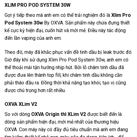
XLIM PRO POD SYSTEM 30W
Gợi ý tiếp theo mà anh em có thể trải nghiệm đó là
Xlim Pro
Pod System 30w
By OXVA. Sản phẩm này chứa đựng thiết
kế cực kỳ hiện đại, cuốn hút và mới mẻ. Điều này tác động
đến lần vaping của anh em.
Theo đó, máy đã khắc phục vấn đề tinh dầu bị leak trước đó.
Giờ đây khi sử dụng Xlim Pro Pod System 30w, anh em có
thể thoải mái tận hưởng nhịp hút. Bởi lỗ châm tinh dầu đã
được đưa lên thành top fill, khi châm tinh dầu không cần
phải tháo đầu ra. Đồng thời khả năng tạo khói, tạo vị cũng
được chú trọng hơn rất nhiều.
OXVA XLim V2
So với dòng
OXVA Origin thì XLim V2
được biết đến là
dòng sản phẩm hiện đại, mới mẻ nhất của thương hiệu
OXVA. Con máy này có đầy đủ tiêu chuẩn mà anh em đang