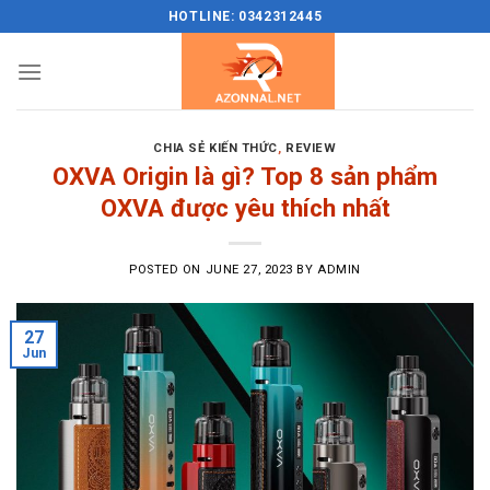
Skip
HOTLINE: 0342312445
to
content
CHIA SẺ KIẾN THỨC
,
REVIEW
OXVA Origin là gì? Top 8 sản phẩm
OXVA được yêu thích nhất
POSTED ON
JUNE 27, 2023
BY
ADMIN
27
Jun