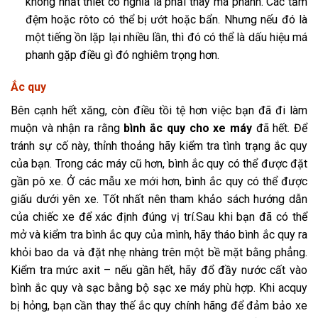
không nhất thiết có nghĩa là phải thay má phanh. Các tấm
đệm hoặc rôto có thể bị ướt hoặc bẩn. Nhưng nếu đó là
một tiếng ồn lặp lại nhiều lần, thì đó có thể là dấu hiệu má
phanh gặp điều gì đó nghiêm trọng hơn.
Ắc quy
Bên cạnh hết xăng, còn điều tồi tệ hơn việc bạn đã đi làm
muộn và nhận ra rằng
bình ắc quy cho xe máy
đã hết. Để
tránh sự cố này, thỉnh thoảng hãy kiểm tra tình trạng ắc quy
của bạn. Trong các máy cũ hơn, bình ắc quy có thể được đặt
gần pô xe. Ở các mẫu xe mới hơn, bình ắc quy có thể được
giấu dưới yên xe. Tốt nhất nên tham khảo sách hướng dẫn
của chiếc xe để xác định đúng vị trí.Sau khi bạn đã có thể
mở và kiểm tra bình ắc quy của mình, hãy tháo bình ắc quy ra
khỏi bao da và đặt nhẹ nhàng trên một bề mặt bằng phẳng.
Kiểm tra mức axit – nếu gần hết, hãy đổ đầy nước cất vào
bình ắc quy và sạc bằng bộ sạc xe máy phù hợp. Khi acquy
bị hỏng, bạn cần thay thế ắc quy chính hãng để đảm bảo xe