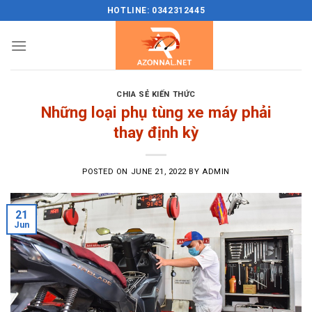
Skip
HOTLINE: 0342312445
to
content
CHIA SẺ KIẾN THỨC
Những loại phụ tùng xe máy phải
thay định kỳ
POSTED ON
JUNE 21, 2022
BY
ADMIN
21
Jun