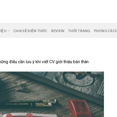
HIỆU
CHIA SẺ KIẾN THỨC
REVIEW
THỜI TRANG
PHONG CÁC
ững điều cần lưu ý khi viết CV giới thiệu bản thân