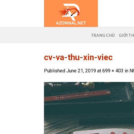
Skip
to
content
TRANG CHỦ
GIỚI T
cv-va-thu-xin-viec
Published
June 21, 2019
at
699 × 403
in
Nh