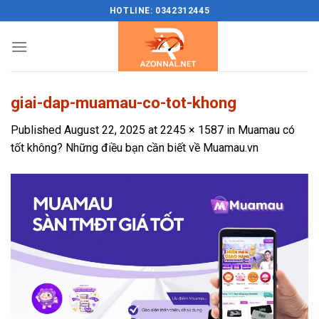
Skip
HOTLINE: 0342312445
to
content
giai-dap-muamau-co-tot-khong
Published
August 22, 2025
at
2245 × 1587
in
Muamau có
tốt không? Những điều bạn cần biết về Muamau.vn