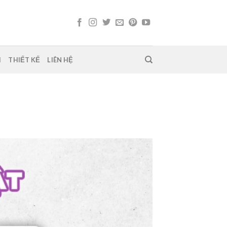
H
THIẾT KẾ
LIÊN HỆ