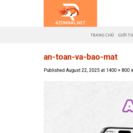
Skip
to
content
TRANG CHỦ
GIỚI T
an-toan-va-bao-mat
Published
August 22, 2025
at
1400 × 800
i