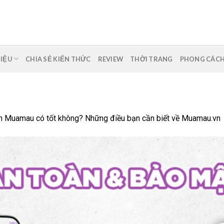
HIỆU
CHIA SẺ KIẾN THỨC
REVIEW
THỜI TRANG
PHONG CÁC
n
Muamau có tốt không? Những điều bạn cần biết về Muamau.vn