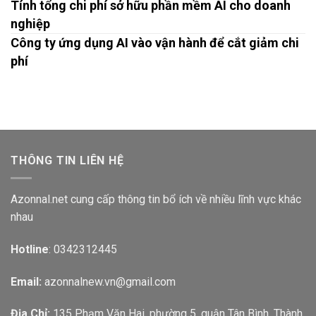
Tính tổng chi phí sở hữu phần mềm AI cho doanh
nghiệp
Công ty ứng dụng AI vào vận hành để cắt giảm chi
phí
THÔNG TIN LIÊN HỆ
Azonnal.net cung cấp thông tin bổ ích về nhiều lĩnh vực khác
nhau
Hotline
: 0342312445
Email:
azonnalnew.vn@gmail.com
Địa Chỉ:
135 Phạm Văn Hai, phường 5, quận Tân Bình, Thành