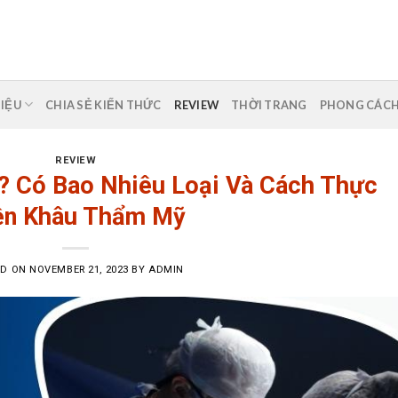
HIỆU
CHIA SẺ KIẾN THỨC
REVIEW
THỜI TRANG
PHONG CÁC
REVIEW
? Có Bao Nhiêu Loại Và Cách Thực
ện Khâu Thẩm Mỹ
ED ON
NOVEMBER 21, 2023
BY
ADMIN