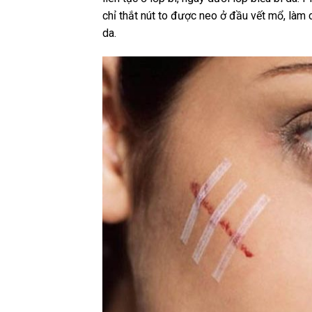
chỉ thắt nút to được neo ở đầu vết mổ, làm
da.