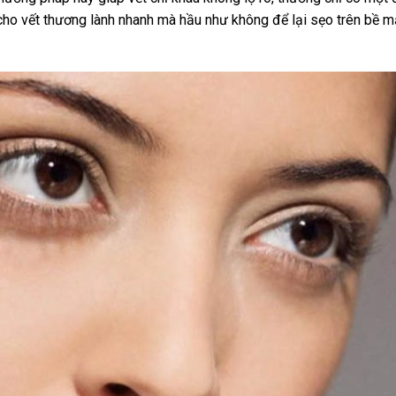
 cho vết thương lành nhanh mà hầu như không để lại sẹo trên bề m