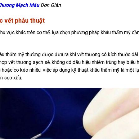
 Thương Mạch Máu
Đơn Giản
c vết phẫu thuật
 khu vực khác trên cơ thể, lựa chọn phương pháp khâu thẩm mỹ cầ
âu thẩm mỹ thường được đưa ra khi vết thương có kích thước dài
hợp vết thương sạch sẽ, không có dấu hiệu nhiễm trùng hay biểu h
 hoặc co kéo nhiều, việc áp dụng kỹ thuật khâu thẩm mỹ là một l
ện sẹo xấu.