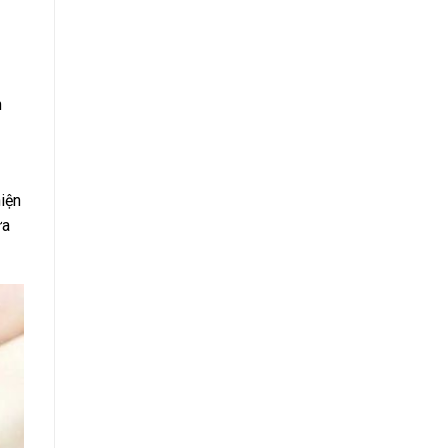
n
iện
ựa