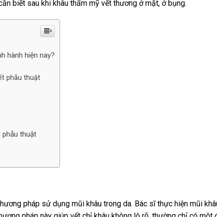
ần biết sau khi khâu thẩm mỹ vết thương ở mặt, ở bụng.
nh hành hiện nay?
ết phẫu thuật
 phẫu thuật
hương pháp sử dụng mũi khâu trong da. Bác sĩ thực hiện mũi khâ
 Phương pháp này giúp vết chỉ khâu không lộ rõ, thường chỉ có một