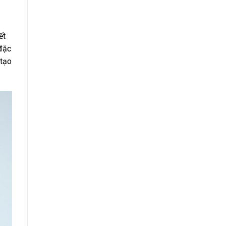
ết
 đặc
 tạo