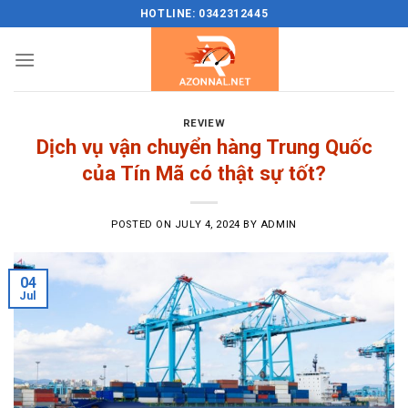
Skip
HOTLINE: 0342312445
to
content
REVIEW
Dịch vụ vận chuyển hàng Trung Quốc
của Tín Mã có thật sự tốt?
POSTED ON
JULY 4, 2024
BY
ADMIN
04
Jul