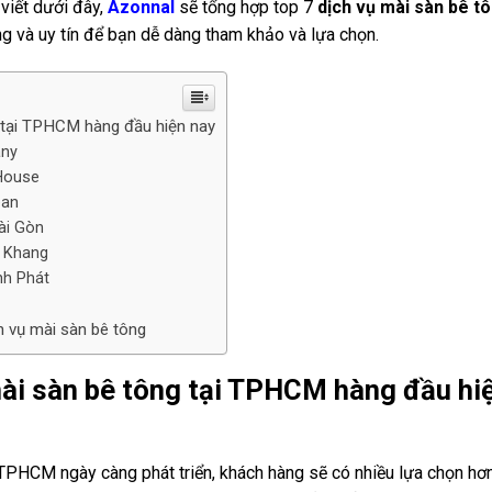
viết dưới đây,
Azonnal
sẽ tổng hợp top 7
dịch vụ mài sàn bê t
g và uy tín để bạn dễ dàng tham khảo và lựa chọn.
 tại TPHCM hàng đầu hiện nay
any
House
ean
ài Gòn
a Khang
nh Phát
h vụ mài sàn bê tông
mài sàn bê tông tại TPHCM hàng đầu hi
 TPHCM ngày càng phát triển, khách hàng sẽ có nhiều lựa chọn hơn