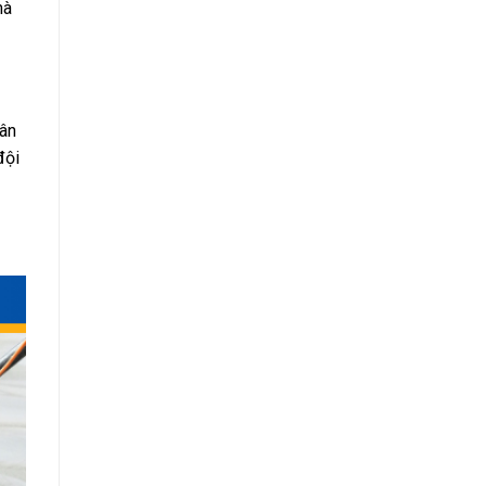
mà
lân
đội