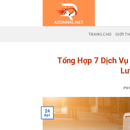
Skip
to
content
TRANG CHỦ
GIỚI T
Tổng Hợp 7 Dịch Vụ
Lư
PO
24
Apr