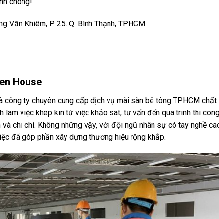
nh chóng!
Ung Văn Khiêm, P. 25, Q. Bình Thạnh, TPHCM
een House
à công ty chuyên cung cấp dịch vụ mài sàn bê tông TPHCM chất
h làm việc khép kín từ việc khảo sát, tư vấn đến quá trình thi côn
an và chi chí. Không những vậy, với đội ngũ nhân sự có tay nghề ca
việc đã góp phần xây dựng thương hiệu rộng khắp.