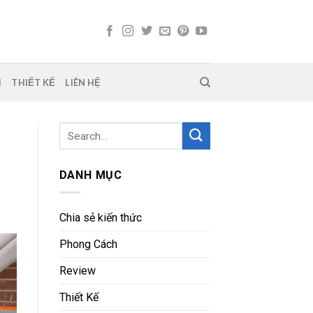
H
THIẾT KẾ
LIÊN HỆ
DANH MỤC
Chia sẻ kiến thức
Phong Cách
Review
Thiết Kế