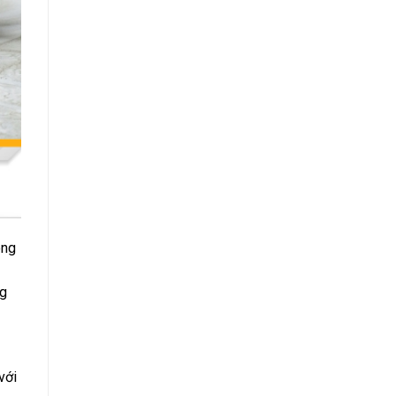
ông
ng
với