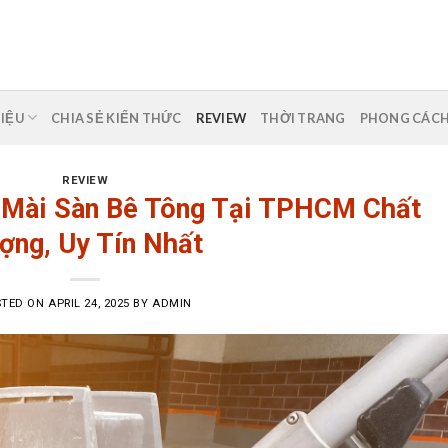
HIỆU
CHIA SẺ KIẾN THỨC
REVIEW
THỜI TRANG
PHONG CÁC
REVIEW
 Mài Sàn Bê Tông Tại TPHCM Chất
ợng, Uy Tín Nhất
STED ON
APRIL 24, 2025
BY
ADMIN