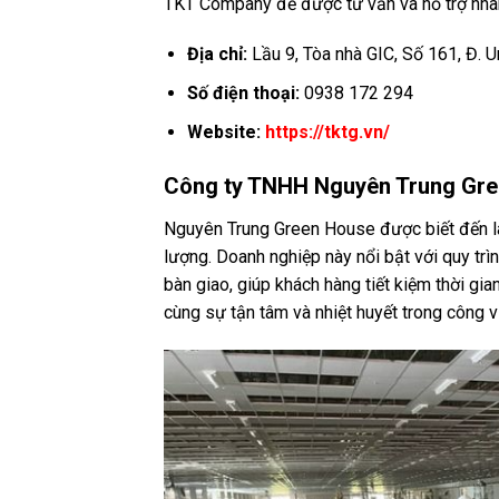
TKT Company để được tư vấn và hỗ trợ nha
Địa chỉ:
Lầu 9, Tòa nhà GIC, Số 161, Đ. 
Số điện thoại:
0938 172 294
Website:
https://tktg.vn/
Công ty TNHH Nguyên Trung Gr
Nguyên Trung Green House được biết đến l
lượng. Doanh nghiệp này nổi bật với quy trìn
bàn giao, giúp khách hàng tiết kiệm thời gi
cùng sự tận tâm và nhiệt huyết trong công 