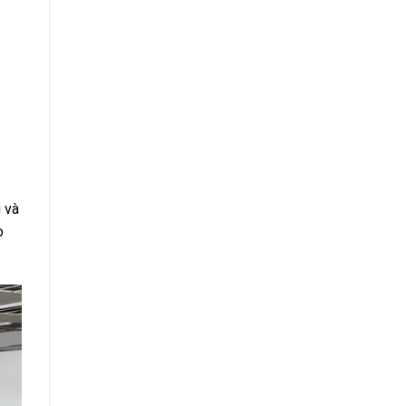
g và
o