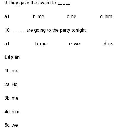
9.They gave the award to _____.
a.I b. me c. he d. him
10. _____ are going to the party tonight.
a.I b. me c. we d. us
Đáp án
:
1b. me
2a. He
3b. me
4d. him
5c. we