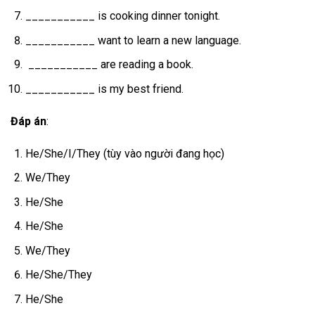
___________ is cooking dinner tonight.
___________ want to learn a new language.
___________ are reading a book.
___________ is my best friend.
Đáp án
:
He/She/I/They (tùy vào người đang học)
We/They
He/She
He/She
We/They
He/She/They
He/She