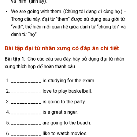
và “him” (anh ấy).
We are going with them. (Chúng tôi đang đi cùng họ.) –
Trong câu này, đại từ “them” được sử dụng sau giới từ
“with”, thể hiện mối quan hệ giữa danh từ “chúng tôi” và
danh từ “họ”.
Bài tập đại từ nhân xưng có đáp án chi tiết
Bài tập 1
: Cho các câu sau đây, hãy sử dụng đại từ nhân
xưng thích hợp để hoàn thành câu
___________ is studying for the exam.
___________ love to play basketball.
___________ is going to the party.
___________ is a great singer.
___________ are going to the beach.
___________ like to watch movies.