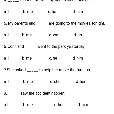
a. I b. me c. he d. him
5. My parents and _____ are going to the movies tonight.
a. I b. me c. we d. us
6. John and _____ went to the park yesterday.
a. I b. me c. he d. him
7.She asked _____ to help her move the furniture.
a. I b. me c. she d. her
8. _____ saw the accident happen.
a.I b. me c. he d. him