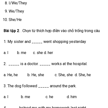
I/We/They
We/They
She/He
Bài tập 2
: . Chọn từ thích hợp điền vào chỗ trống trong câu
1. My sister and _____ went shopping yesterday
a. I b. me c. she d. her
2. _____ is a doctor. _____ works at the hospital.
a. He, he b. He, she c. She, she d. She, he
3. The dog followed _____ around the park.
a. I b. me c. he d. him
4. _____ helped me with my homework last night.