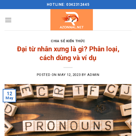
Skip
HOTLINE: 0342312445
to
content
CHIA SẺ KIẾN THỨC
Đại từ nhân xưng là gì? Phân loại,
cách dùng và ví dụ
POSTED ON
MAY 12, 2023
BY
ADMIN
12
May