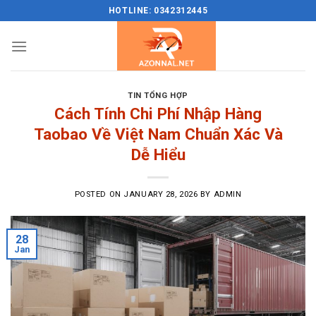
Skip
HOTLINE: 0342312445
to
content
TIN TỔNG HỢP
Cách Tính Chi Phí Nhập Hàng
Taobao Về Việt Nam Chuẩn Xác Và
Dễ Hiểu
POSTED ON
JANUARY 28, 2026
BY
ADMIN
28
Jan