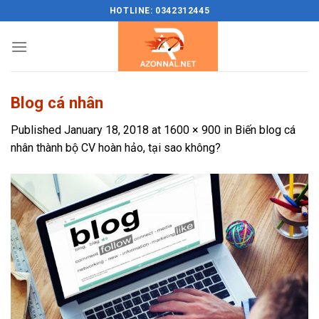
Skip
HOTLINE: 0342312445
to
content
Blog cá nhân
Published
January 18, 2018
at
1600 × 900
in
Biến blog cá
nhân thành bộ CV hoàn hảo, tại sao không?