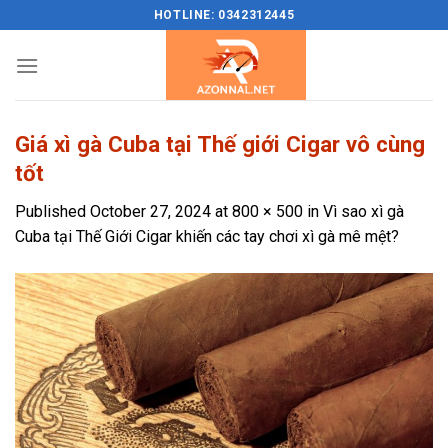
Skip
HOTLINE: 0342312445
to
content
Giá xì gà Cuba tại Thế giới Cigar vô cùng
tốt
Published
October 27, 2024
at
800 × 500
in
Vì sao xì gà
Cuba tại Thế Giới Cigar khiến các tay chơi xì gà mê mệt?