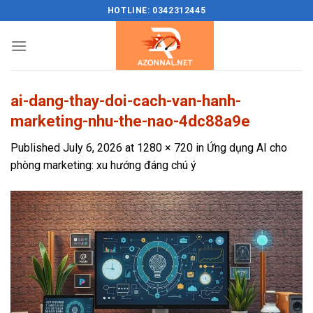
Skip
HOTLINE: 0342312445
to
content
ai-dang-thay-doi-cach-van-hanh-
marketing-nhu-the-nao-4dc88a9e
Published
July 6, 2026
at
1280 × 720
in
Ứng dụng AI cho
phòng marketing: xu hướng đáng chú ý