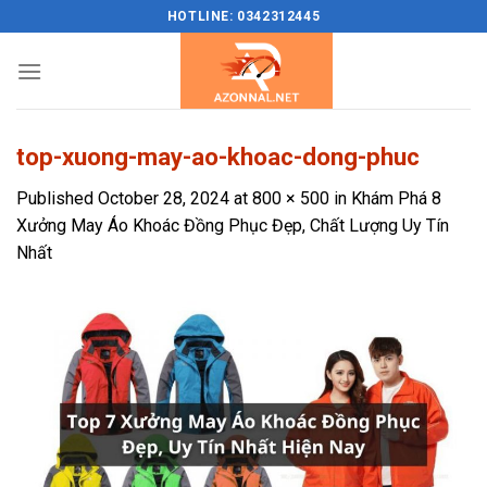
Skip
HOTLINE: 0342312445
to
content
top-xuong-may-ao-khoac-dong-phuc
Published
October 28, 2024
at
800 × 500
in
Khám Phá 8
Xưởng May Áo Khoác Đồng Phục Đẹp, Chất Lượng Uy Tín
Nhất