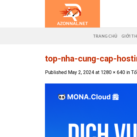
Skip
to
content
TRANG CHỦ
GIỚI T
top-nha-cung-cap-hosti
Published
May 2, 2024
at
1280 × 640
in
Tổ