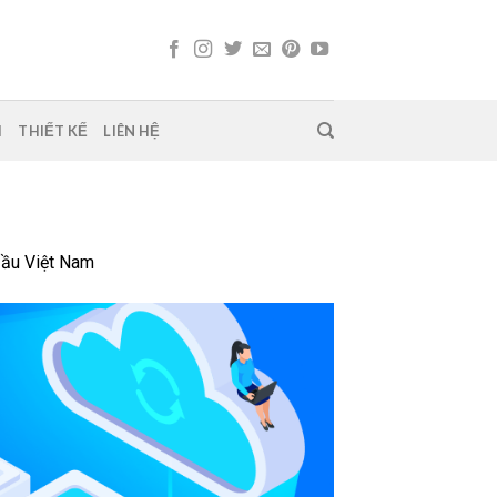
H
THIẾT KẾ
LIÊN HỆ
Đầu Việt Nam