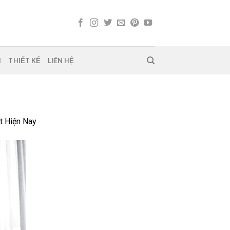
H
THIẾT KẾ
LIÊN HỆ
t Hiện Nay