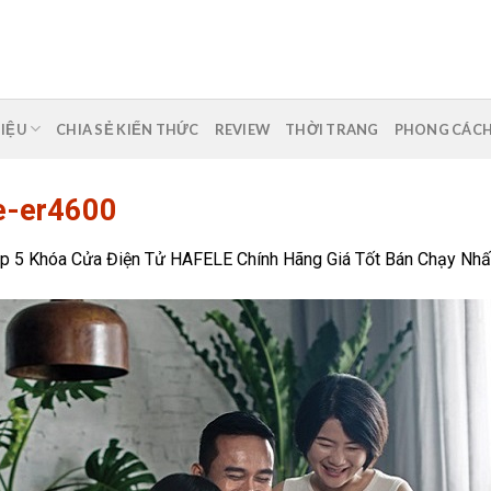
HIỆU
CHIA SẺ KIẾN THỨC
REVIEW
THỜI TRANG
PHONG CÁC
e-er4600
p 5 Khóa Cửa Điện Tử HAFELE Chính Hãng Giá Tốt Bán Chạy Nhấ