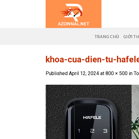
Skip
to
content
TRANG CHỦ
GIỚI T
khoa-cua-dien-tu-hafel
Published
April 12, 2024
at
800 × 500
in
To