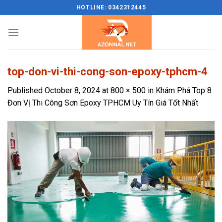
Skip
HOTLINE: 0342312445
to
content
top-don-vi-thi-cong-son-epoxy-tphcm-4
Published
October 8, 2024
at
800 × 500
in
Khám Phá Top 8
Đơn Vị Thi Công Sơn Epoxy TPHCM Uy Tín Giá Tốt Nhất