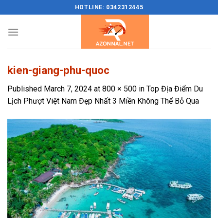
Skip
HOTLINE: 0342312445
to
content
kien-giang-phu-quoc
Published
March 7, 2024
at
800 × 500
in
Top Địa Điểm Du
Lịch Phượt Việt Nam Đẹp Nhất 3 Miền Không Thể Bỏ Qua