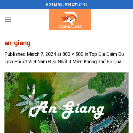
Skip
HOTLINE: 0342312445
to
content
an-giang
Published
March 7, 2024
at
800 × 500
in
Top Địa Điểm Du
Lịch Phượt Việt Nam Đẹp Nhất 3 Miền Không Thể Bỏ Qua