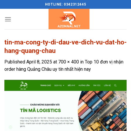
Skip
HOTLINE: 0342312445
to
content
tin-ma-cong-ty-di-dau-ve-dich-vu-dat-ho-
hang-quang-chau
Published
April 8, 2025
at
700 × 400
in
Top 10 đơn vị nhận
order hàng Quảng Châu uy tín nhất hiện nay