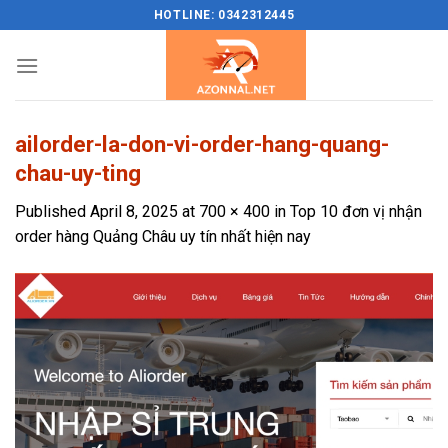
Skip
HOTLINE: 0342312445
to
content
ailorder-la-don-vi-order-hang-quang-
chau-uy-ting
Published
April 8, 2025
at
700 × 400
in
Top 10 đơn vị nhận
order hàng Quảng Châu uy tín nhất hiện nay