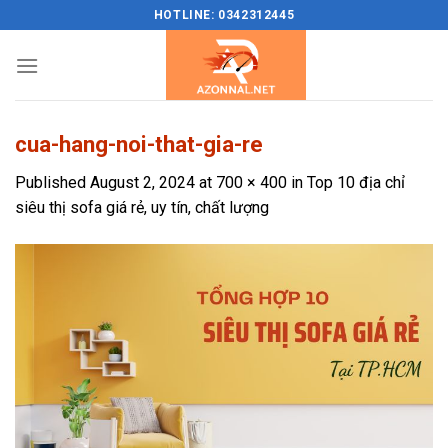
Skip
HOTLINE: 0342312445
to
content
cua-hang-noi-that-gia-re
Published
August 2, 2024
at
700 × 400
in
Top 10 địa chỉ
siêu thị sofa giá rẻ, uy tín, chất lượng