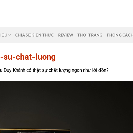
HIỆU
CHIA SẺ KIẾN THỨC
REVIEW
THỜI TRANG
PHONG CÁC
-su-chat-luong
u Duy Khánh có thật sự chất lượng ngon như lời đồn?