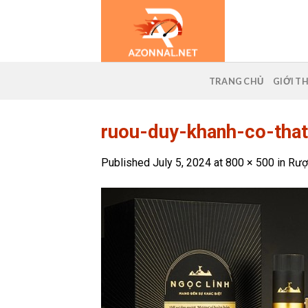
Skip
to
content
TRANG CHỦ
GIỚI T
ruou-duy-khanh-co-that
Published
July 5, 2024
at
800 × 500
in
Rượ