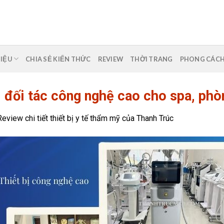
HIỆU
CHIA SẺ KIẾN THỨC
REVIEW
THỜI TRANG
PHONG CÁC
 đối tác công nghệ cao cho spa, ph
Review chi tiết thiết bị y tế thẩm mỹ của Thanh Trúc