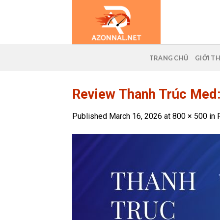
Skip
to
content
TRANG CHỦ
GIỚI T
Review Thanh Trúc Med:
Published
March 16, 2026
at
800 × 500
in