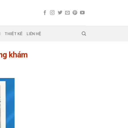
H
THIẾT KẾ
LIÊN HỆ
òng khám