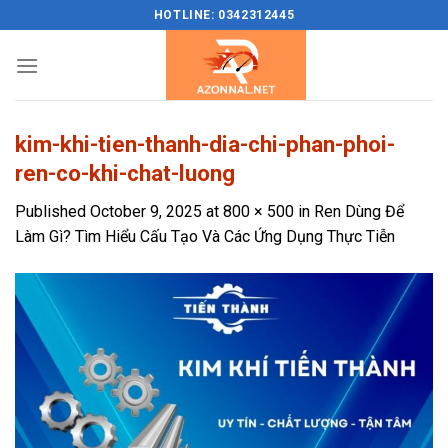
Skip
HOTLINE: 0342312445
to
content
kim-khi-tien-thanh-dia-chi-phan-phoi-
ren-co-khi-chat-luong
Published
October 9, 2025
at
800 × 500
in
Ren Dùng Để
Làm Gì? Tìm Hiểu Cấu Tạo Và Các Ứng Dụng Thực Tiễn