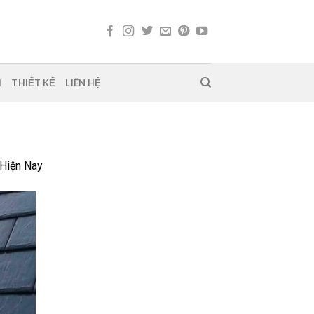
H
THIẾT KẾ
LIÊN HỆ
 Hiện Nay