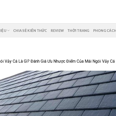
HIỆU
CHIA SẺ KIẾN THỨC
REVIEW
THỜI TRANG
PHONG CÁC
ói Vảy Cá Là Gì? Đánh Giá Ưu Nhược Điểm Của Mái Ngói Vảy Cá