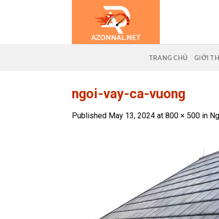
Skip
to
content
TRANG CHỦ
GIỚI T
ngoi-vay-ca-vuong
Published
May 13, 2024
at
800 × 500
in
Ng