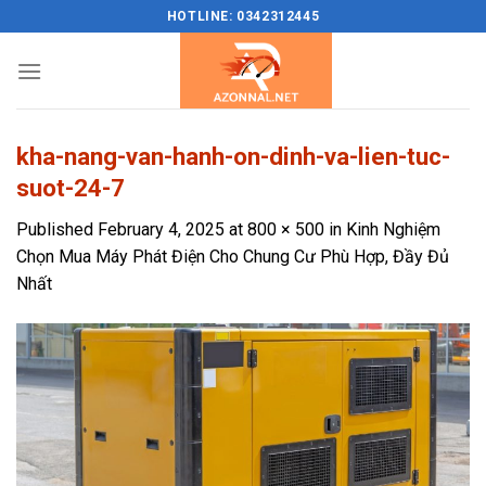
Skip
HOTLINE: 0342312445
to
content
kha-nang-van-hanh-on-dinh-va-lien-tuc-
suot-24-7
Published
February 4, 2025
at
800 × 500
in
Kinh Nghiệm
Chọn Mua Máy Phát Điện Cho Chung Cư Phù Hợp, Đầy Đủ
Nhất