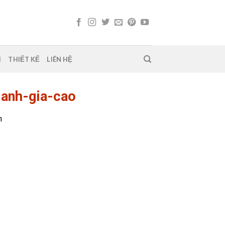
H
THIẾT KẾ
LIÊN HỆ
danh-gia-cao
n