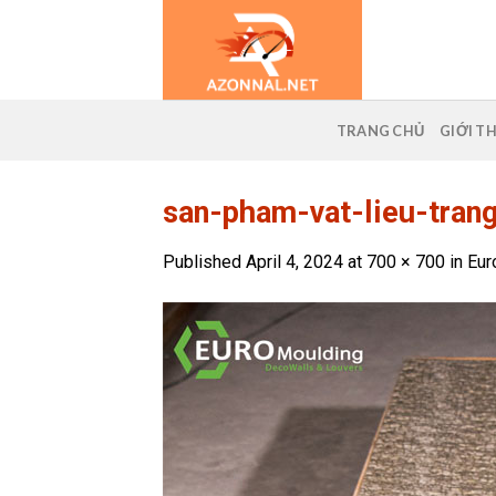
Skip
to
content
TRANG CHỦ
GIỚI T
san-pham-vat-lieu-tran
Published
April 4, 2024
at
700 × 700
in
Eur