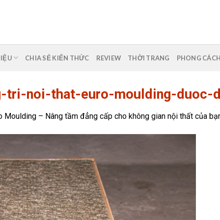
HIỆU
CHIA SẺ KIẾN THỨC
REVIEW
THỜI TRANG
PHONG CÁC
g-tri-noi-that-euro-moulding-duoc-
o Moulding – Nâng tầm đẳng cấp cho không gian nội thất của bạ