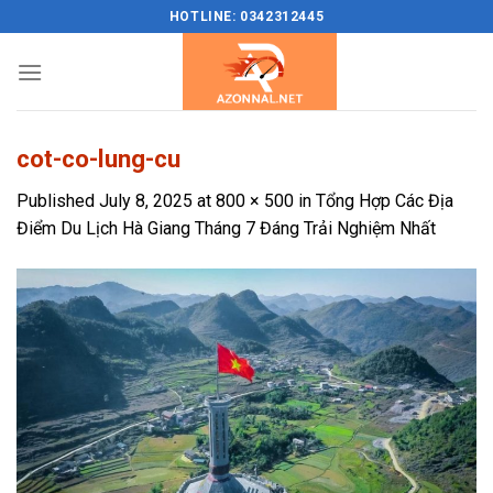
Skip
HOTLINE: 0342312445
to
content
cot-co-lung-cu
Published
July 8, 2025
at
800 × 500
in
Tổng Hợp Các Địa
Điểm Du Lịch Hà Giang Tháng 7 Đáng Trải Nghiệm Nhất