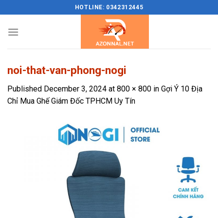
Skip
HOTLINE: 0342312445
to
content
noi-that-van-phong-nogi
Published
December 3, 2024
at
800 × 800
in
Gợi Ý 10 Địa
Chỉ Mua Ghế Giám Đốc TPHCM Uy Tín