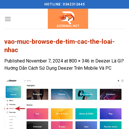
Skip
HOTLINE: 0342312445
to
content
vao-muc-browse-de-tim-cac-the-loai-
nhac
Published
November 7, 2024
at
800 × 346
in
Deezer Là Gì?
Hướng Dẫn Cách Sử Dụng Deezer Trên Mobile Và PC