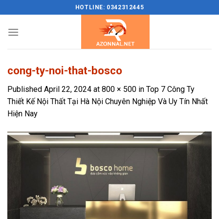
Skip
HOTLINE: 0342312445
to
content
cong-ty-noi-that-bosco
Published
April 22, 2024
at
800 × 500
in
Top 7 Công Ty
Thiết Kế Nội Thất Tại Hà Nội Chuyên Nghiệp Và Uy Tín Nhất
Hiện Nay