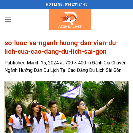
Skip
HOTLINE: 0342312445
to
content
so-luoc-ve-nganh-huong-dan-vien-du-
lich-cua-cao-dang-du-lich-sai-gon
Published
March 15, 2024
at
700 × 400
in
Đánh Giá Chuyên
Ngành Hướng Dẫn Du Lịch Tại Cao Đẳng Du Lịch Sài Gòn