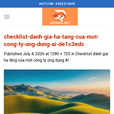
Skip
HOTLINE: 0342312445
to
content
checklist-danh-gia-ha-tang-cua-mot-
cong-ty-ung-dung-ai-de1c3edc
Published
July 4, 2026
at
1280 × 720
in
Checklist đánh giá
hạ tầng của một công ty ứng dụng AI