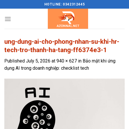
Skip
HOTLINE: 0342312445
to
content
ung-dung-ai-cho-phong-nhan-su-khi-hr-
tech-tro-thanh-ha-tang-ff6374e3-1
Published
July 5, 2026
at
940 × 627
in
Bảo mật khi ứng
dụng AI trong doanh nghiệp: checklist tech