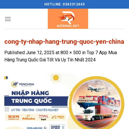
Skip
HOTLINE: 0342312445
to
content
cong-ty-nhap-hang-trung-quoc-yen-china
Published
June 12, 2025
at
800 × 500
in
Top 7 App Mua
Hàng Trung Quốc Giá Tốt Và Uy Tín Nhất 2024