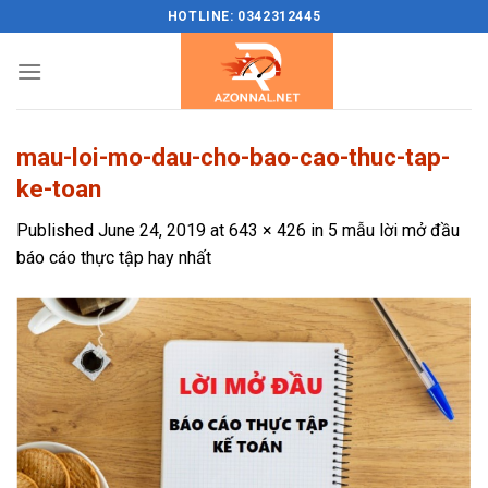
Skip
HOTLINE: 0342312445
to
content
mau-loi-mo-dau-cho-bao-cao-thuc-tap-
ke-toan
Published
June 24, 2019
at
643 × 426
in
5 mẫu lời mở đầu
báo cáo thực tập hay nhất